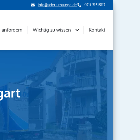
info@ader-umzuege.de
0711-31518117
 anfordern
Wichtig zu wissen
Kontakt
gart